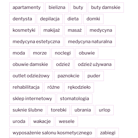
apartamenty
bielizna
buty
buty damskie
dentysta
depilacja
dieta
domki
kosmetyki
makijaż
masaż
medycyna
medycyna estetyczna
medycyna naturalna
moda
morze
noclegi
obuwie
obuwie damskie
odzież
odzież używana
outlet odzieżowy
paznokcie
puder
rehabilitacja
różne
rękodzieło
sklep internetowy
stomatologia
suknie ślubne
torebki
ubrania
urlop
uroda
wakacje
wesele
wyposażenie salonu kosmetycznego
zabiegi