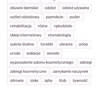
obuwie damskie
odzież
odzież używana
outlet odzieżowy
paznokcie
puder
rehabilitacja
różne
rękodzieło
sklep internetowy
stomatologia
suknie ślubne
torebki
ubrania
urlop
uroda
wakacje
wesele
wyposażenie salonu kosmetycznego
zabiegi
zabiegi kosmetyczne
zamykanie naczynek
zdrowie
zioła
zęby
ślub
żywność