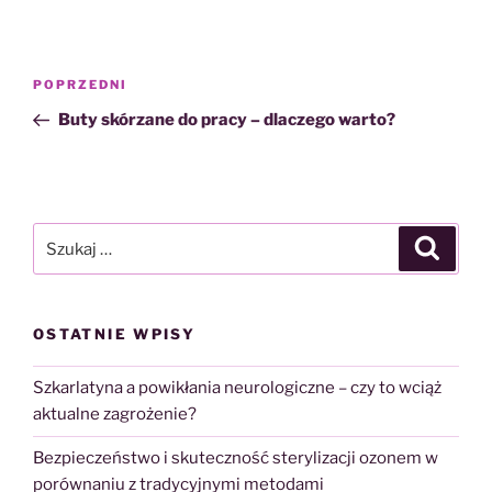
Nawigacja
Poprzedni
POPRZEDNI
wpisu
wpis
Buty skórzane do pracy – dlaczego warto?
Szukaj:
Szukaj
OSTATNIE WPISY
Szkarlatyna a powikłania neurologiczne – czy to wciąż
aktualne zagrożenie?
Bezpieczeństwo i skuteczność sterylizacji ozonem w
porównaniu z tradycyjnymi metodami