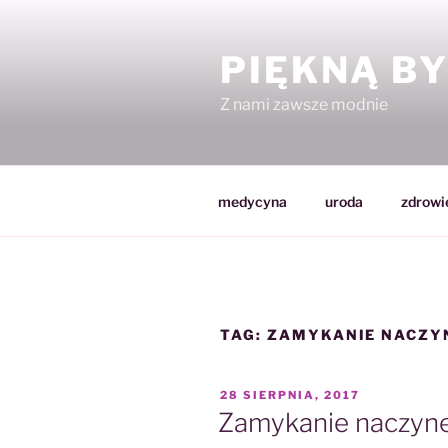
Przejdź
do
PIĘKNĄ B
treści
Z nami zawsze modnie
medycyna
uroda
zdrowi
TAG:
ZAMYKANIE NACZY
OPUBLIKOWANE
28 SIERPNIA, 2017
W
Zamykanie naczyne