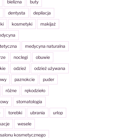
bielizna
buty
dentysta
depilacja
ki
kosmetyki
makijaż
dycyna
tetyczna
medycyna naturalna
rze
noclegi
obuwie
kie
odzież
odzież używana
żowy
paznokcie
puder
różne
rękodzieło
towy
stomatologia
e
torebki
ubrania
urlop
acje
wesele
 salonu kosmetycznego