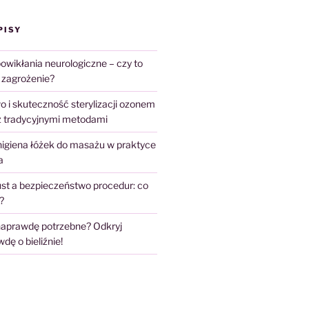
PISY
owikłania neurologiczne – czy to
 zagrożenie?
 i skuteczność sterylizacji ozonem
z tradycyjnymi metodami
higiena łóżek do masażu w praktyce
a
st a bezpieczeństwo procedur: co
?
 naprawdę potrzebne? Odkryj
ę o bieliźnie!