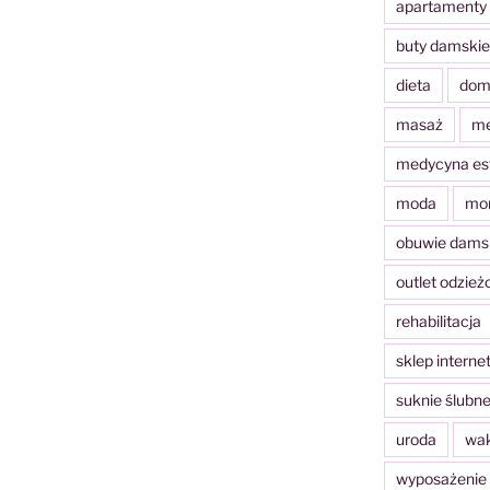
apartamenty
buty damskie
dieta
dom
masaż
me
medycyna es
moda
mo
obuwie dams
outlet odzie
rehabilitacja
sklep interne
suknie ślubn
uroda
wak
wyposażenie