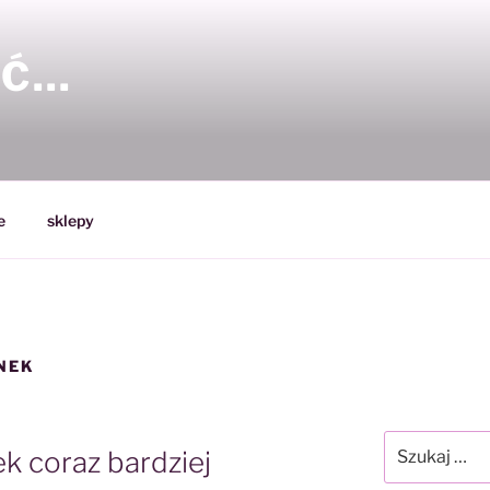
YĆ…
e
sklepy
NEK
Szukaj:
k coraz bardziej