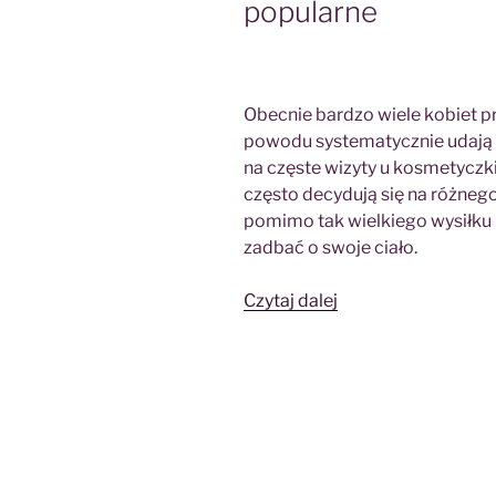
popularne
Obecnie bardzo wiele kobiet pr
powodu systematycznie udają s
na częste wizyty u kosmetyczki 
często decydują się na różneg
pomimo tak wielkiego wysiłku 
zadbać o swoje ciało.
„Zamykanie
Czytaj dalej
naczynek
coraz
bardziej
popularne”