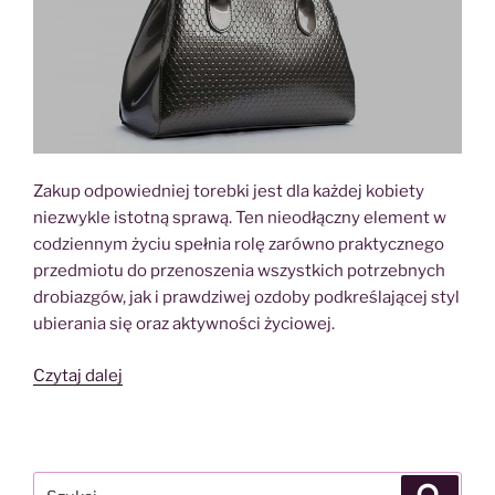
Zakup odpowiedniej torebki jest dla każdej kobiety
niezwykle istotną sprawą. Ten nieodłączny element w
codziennym życiu spełnia rolę zarówno praktycznego
przedmiotu do przenoszenia wszystkich potrzebnych
drobiazgów, jak i prawdziwej ozdoby podkreślającej styl
ubierania się oraz aktywności życiowej.
„Torebki
Czytaj dalej
sklep
online
–
wiele
Szukaj:
Szukaj