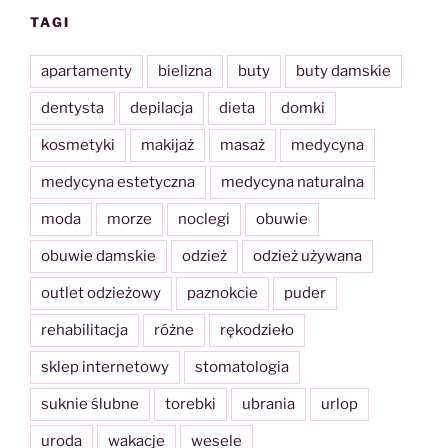
TAGI
apartamenty
bielizna
buty
buty damskie
dentysta
depilacja
dieta
domki
kosmetyki
makijaż
masaż
medycyna
medycyna estetyczna
medycyna naturalna
moda
morze
noclegi
obuwie
obuwie damskie
odzież
odzież używana
outlet odzieżowy
paznokcie
puder
rehabilitacja
różne
rękodzieło
sklep internetowy
stomatologia
suknie ślubne
torebki
ubrania
urlop
uroda
wakacje
wesele