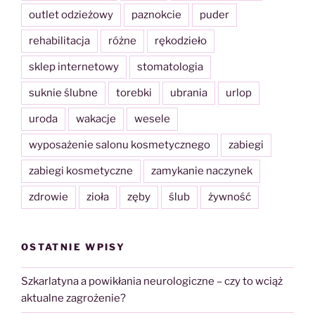
outlet odzieżowy
paznokcie
puder
rehabilitacja
różne
rękodzieło
sklep internetowy
stomatologia
suknie ślubne
torebki
ubrania
urlop
uroda
wakacje
wesele
wyposażenie salonu kosmetycznego
zabiegi
zabiegi kosmetyczne
zamykanie naczynek
zdrowie
zioła
zęby
ślub
żywność
OSTATNIE WPISY
Szkarlatyna a powikłania neurologiczne – czy to wciąż
aktualne zagrożenie?