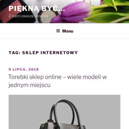
Przejdź
PIĘKNĄ BYĆ…
do
Z nami zawsze modnie
treści
Menu
TAG:
SKLEP INTERNETOWY
OPUBLIKOWANE
9 LIPCA, 2018
W
Torebki sklep online – wiele modeli w
jednym miejscu