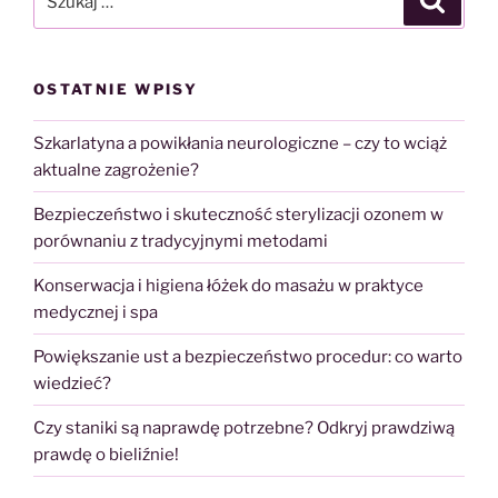
modeli
w
jednym
OSTATNIE WPISY
miejscu”
Szkarlatyna a powikłania neurologiczne – czy to wciąż
aktualne zagrożenie?
Bezpieczeństwo i skuteczność sterylizacji ozonem w
porównaniu z tradycyjnymi metodami
Konserwacja i higiena łóżek do masażu w praktyce
medycznej i spa
Powiększanie ust a bezpieczeństwo procedur: co warto
wiedzieć?
Czy staniki są naprawdę potrzebne? Odkryj prawdziwą
prawdę o bieliźnie!