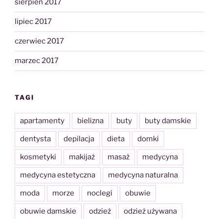
sierpień 2017
lipiec 2017
czerwiec 2017
marzec 2017
TAGI
apartamenty
bielizna
buty
buty damskie
dentysta
depilacja
dieta
domki
kosmetyki
makijaż
masaż
medycyna
medycyna estetyczna
medycyna naturalna
moda
morze
noclegi
obuwie
obuwie damskie
odzież
odzież używana