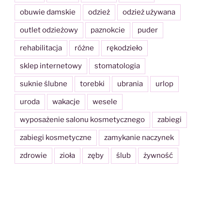
obuwie damskie
odzież
odzież używana
outlet odzieżowy
paznokcie
puder
rehabilitacja
różne
rękodzieło
sklep internetowy
stomatologia
suknie ślubne
torebki
ubrania
urlop
uroda
wakacje
wesele
wyposażenie salonu kosmetycznego
zabiegi
zabiegi kosmetyczne
zamykanie naczynek
zdrowie
zioła
zęby
ślub
żywność