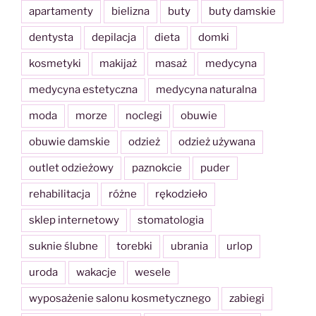
apartamenty
bielizna
buty
buty damskie
dentysta
depilacja
dieta
domki
kosmetyki
makijaż
masaż
medycyna
medycyna estetyczna
medycyna naturalna
moda
morze
noclegi
obuwie
obuwie damskie
odzież
odzież używana
outlet odzieżowy
paznokcie
puder
rehabilitacja
różne
rękodzieło
sklep internetowy
stomatologia
suknie ślubne
torebki
ubrania
urlop
uroda
wakacje
wesele
wyposażenie salonu kosmetycznego
zabiegi