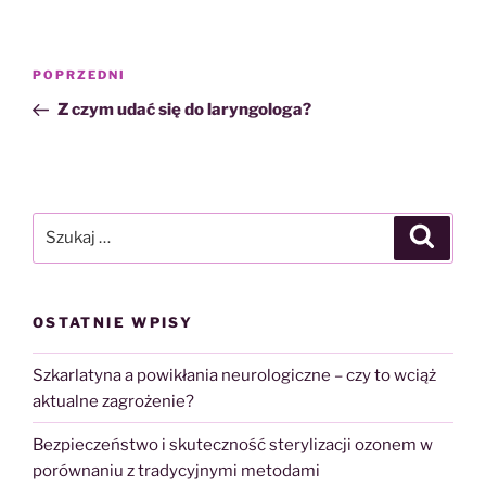
Nawigacja
Poprzedni
POPRZEDNI
wpisu
wpis
Z czym udać się do laryngologa?
Szukaj:
Szukaj
OSTATNIE WPISY
Szkarlatyna a powikłania neurologiczne – czy to wciąż
aktualne zagrożenie?
Bezpieczeństwo i skuteczność sterylizacji ozonem w
porównaniu z tradycyjnymi metodami