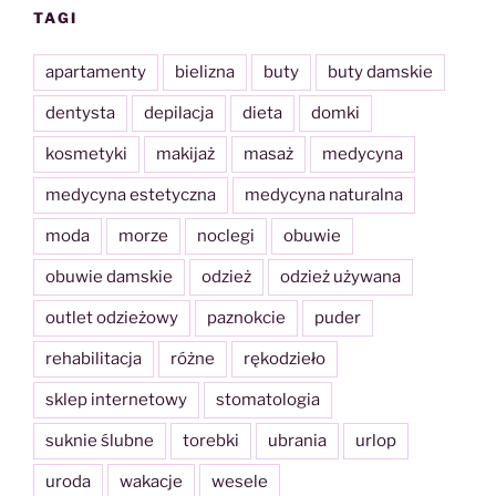
TAGI
apartamenty
bielizna
buty
buty damskie
dentysta
depilacja
dieta
domki
kosmetyki
makijaż
masaż
medycyna
medycyna estetyczna
medycyna naturalna
moda
morze
noclegi
obuwie
obuwie damskie
odzież
odzież używana
outlet odzieżowy
paznokcie
puder
rehabilitacja
różne
rękodzieło
sklep internetowy
stomatologia
suknie ślubne
torebki
ubrania
urlop
uroda
wakacje
wesele