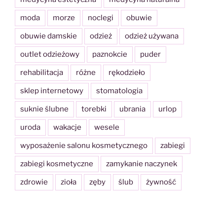
moda
morze
noclegi
obuwie
obuwie damskie
odzież
odzież używana
outlet odzieżowy
paznokcie
puder
rehabilitacja
różne
rękodzieło
sklep internetowy
stomatologia
suknie ślubne
torebki
ubrania
urlop
uroda
wakacje
wesele
wyposażenie salonu kosmetycznego
zabiegi
zabiegi kosmetyczne
zamykanie naczynek
zdrowie
zioła
zęby
ślub
żywność