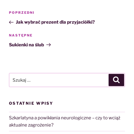
Nawigacja
Poprzedni
POPRZEDNI
wpisu
wpis
Jak wybrać prezent dla przyjaciółki?
Następny
NASTĘPNE
wpis
Sukienki na ślub
Szukaj:
Szukaj
OSTATNIE WPISY
Szkarlatyna a powikłania neurologiczne – czy to wciąż
aktualne zagrożenie?