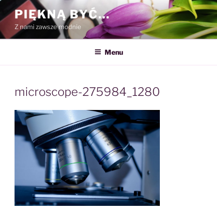
Przejdź
PIĘKNĄ BYĆ…
do
Z nami zawsze modnie
treści
Menu
microscope-275984_1280