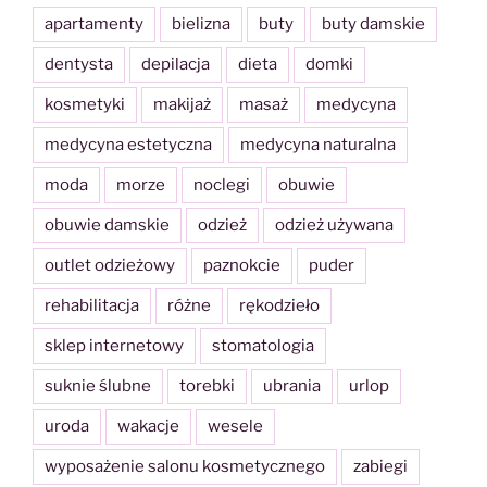
apartamenty
bielizna
buty
buty damskie
dentysta
depilacja
dieta
domki
kosmetyki
makijaż
masaż
medycyna
medycyna estetyczna
medycyna naturalna
moda
morze
noclegi
obuwie
obuwie damskie
odzież
odzież używana
outlet odzieżowy
paznokcie
puder
rehabilitacja
różne
rękodzieło
sklep internetowy
stomatologia
suknie ślubne
torebki
ubrania
urlop
uroda
wakacje
wesele
wyposażenie salonu kosmetycznego
zabiegi