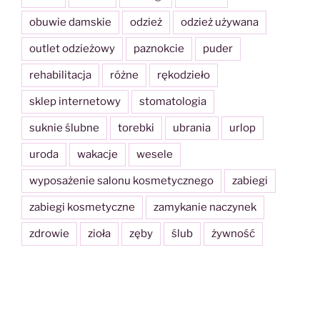
obuwie damskie
odzież
odzież używana
outlet odzieżowy
paznokcie
puder
rehabilitacja
różne
rękodzieło
sklep internetowy
stomatologia
suknie ślubne
torebki
ubrania
urlop
uroda
wakacje
wesele
wyposażenie salonu kosmetycznego
zabiegi
zabiegi kosmetyczne
zamykanie naczynek
zdrowie
zioła
zęby
ślub
żywność