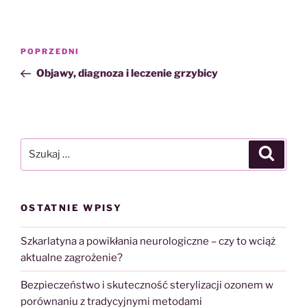
Nawigacja
Poprzedni
POPRZEDNI
wpisu
wpis
Objawy, diagnoza i leczenie grzybicy
Szukaj:
Szukaj
OSTATNIE WPISY
Szkarlatyna a powikłania neurologiczne – czy to wciąż
aktualne zagrożenie?
Bezpieczeństwo i skuteczność sterylizacji ozonem w
porównaniu z tradycyjnymi metodami