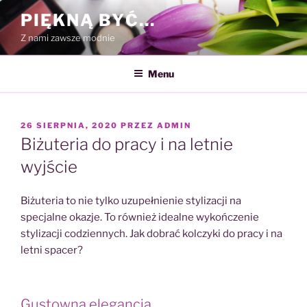
Przejdź
PIĘKNĄ BYĆ…
do
Z nami zawsze modnie
treści
Menu
OPUBLIKOWANE
26 SIERPNIA, 2020
PRZEZ
ADMIN
W
Biżuteria do pracy i na letnie
wyjście
Biżuteria to nie tylko uzupełnienie stylizacji na
specjalne okazje. To również idealne wykończenie
stylizacji codziennych. Jak dobrać kolczyki do pracy i na
letni spacer?
Gustowna elegancja