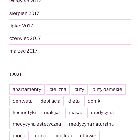
wrzesień 2017
sierpień 2017
lipiec 2017
czerwiec 2017
marzec 2017
TAGI
apartamenty
bielizna
buty
buty damskie
dentysta
depilacja
dieta
domki
kosmetyki
makijaż
masaż
medycyna
medycyna estetyczna
medycyna naturalna
moda
morze
noclegi
obuwie