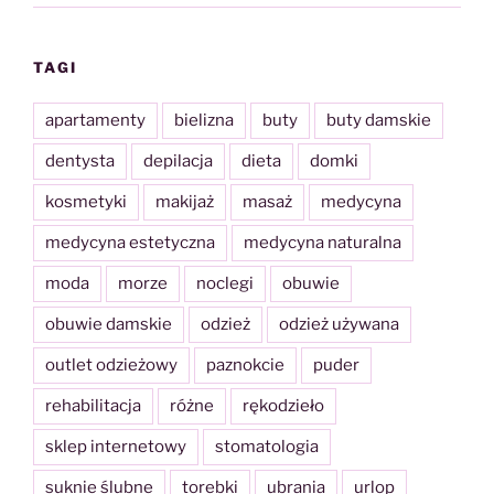
TAGI
apartamenty
bielizna
buty
buty damskie
dentysta
depilacja
dieta
domki
kosmetyki
makijaż
masaż
medycyna
medycyna estetyczna
medycyna naturalna
moda
morze
noclegi
obuwie
obuwie damskie
odzież
odzież używana
outlet odzieżowy
paznokcie
puder
rehabilitacja
różne
rękodzieło
sklep internetowy
stomatologia
suknie ślubne
torebki
ubrania
urlop