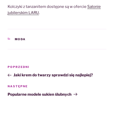
Kolczyki z tanzanitem dostępne są w ofercie
Salonie
jubilerskim LARU
.
KATEGORIE
MODA
Nawigacja
Poprzedni
POPRZEDNI
wpisu
wpis
Jaki krem do twarzy sprawdzi się najlepiej?
Następny
NASTĘPNE
wpis
Popularne modele sukien ślubnych