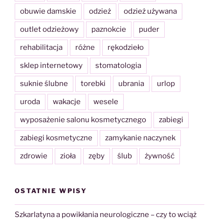
obuwie damskie
odzież
odzież używana
outlet odzieżowy
paznokcie
puder
rehabilitacja
różne
rękodzieło
sklep internetowy
stomatologia
suknie ślubne
torebki
ubrania
urlop
uroda
wakacje
wesele
wyposażenie salonu kosmetycznego
zabiegi
zabiegi kosmetyczne
zamykanie naczynek
zdrowie
zioła
zęby
ślub
żywność
OSTATNIE WPISY
Szkarlatyna a powikłania neurologiczne – czy to wciąż