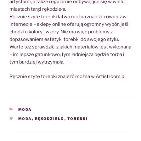
artystami, a także regularnie odbywające się w wielu
miastach targi rękodzieła.
Ręcznie szyte torebki łatwo można znaleźć również w
internecie – sklepy online oferują ogromny wybór, jeśli
chodzi o kolory i wzory. Nie ma więc problemy z
dopasowaniem estetyki torebki do swojego stylu.
Warto też sprawdzić, z jakich materiałów jest wykonana
– im lepsze gatunkowo, tym ładniejsza będzie torba i
tym bardziej wytrzymała.
Ręcznie szyte torebki znaleźć można w
Artistroom.pl
KATEGORIE
MODA
TAGI
MODA
,
RĘKODZIEŁO
,
TOREBKI