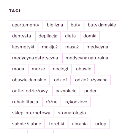
TAGI
apartamenty
bielizna
buty
buty damskie
dentysta
depilacja
dieta
domki
kosmetyki
makijaż
masaż
medycyna
medycyna estetyczna
medycyna naturalna
moda
morze
noclegi
obuwie
obuwie damskie
odzież
odzież używana
outlet odzieżowy
paznokcie
puder
rehabilitacja
różne
rękodzieło
sklep internetowy
stomatologia
suknie ślubne
torebki
ubrania
urlop