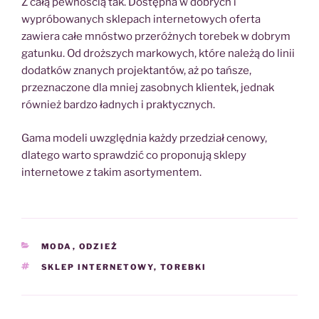
Z całą pewnością tak. Dostępna w dobrych i
wypróbowanych sklepach internetowych oferta
zawiera całe mnóstwo przeróżnych torebek w dobrym
gatunku. Od droższych markowych, które należą do linii
dodatków znanych projektantów, aż po tańsze,
przeznaczone dla mniej zasobnych klientek, jednak
również bardzo ładnych i praktycznych.
Gama modeli uwzględnia każdy przedział cenowy,
dlatego warto sprawdzić co proponują sklepy
internetowe z takim asortymentem.
KATEGORIE
MODA
,
ODZIEŻ
TAGI
SKLEP INTERNETOWY
,
TOREBKI