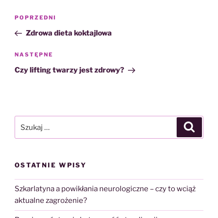
Nawigacja
Poprzedni
POPRZEDNI
wpisu
wpis
Zdrowa dieta koktajlowa
Następny
NASTĘPNE
wpis
Czy lifting twarzy jest zdrowy?
Szukaj:
Szukaj
OSTATNIE WPISY
Szkarlatyna a powikłania neurologiczne – czy to wciąż
aktualne zagrożenie?