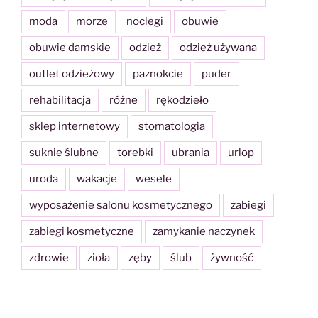
moda
morze
noclegi
obuwie
obuwie damskie
odzież
odzież używana
outlet odzieżowy
paznokcie
puder
rehabilitacja
różne
rękodzieło
sklep internetowy
stomatologia
suknie ślubne
torebki
ubrania
urlop
uroda
wakacje
wesele
wyposażenie salonu kosmetycznego
zabiegi
zabiegi kosmetyczne
zamykanie naczynek
zdrowie
zioła
zęby
ślub
żywność