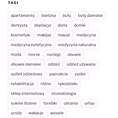
TAGI
apartamenty
bielizna
buty
buty damskie
dentysta
depilacja
dieta
domki
kosmetyki
makijaż
masaż
medycyna
medycyna estetyczna
medycyna naturalna
moda
morze
noclegi
obuwie
obuwie damskie
odzież
odzież używana
outlet odzieżowy
paznokcie
puder
rehabilitacja
różne
rękodzieło
sklep internetowy
stomatologia
suknie ślubne
torebki
ubrania
urlop
uroda
wakacje
wesele