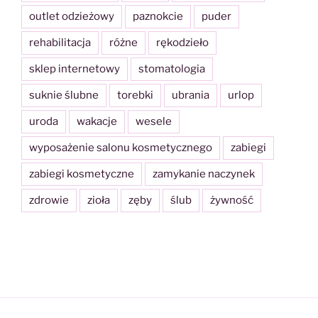
outlet odzieżowy
paznokcie
puder
rehabilitacja
różne
rękodzieło
sklep internetowy
stomatologia
suknie ślubne
torebki
ubrania
urlop
uroda
wakacje
wesele
wyposażenie salonu kosmetycznego
zabiegi
zabiegi kosmetyczne
zamykanie naczynek
zdrowie
zioła
zęby
ślub
żywność