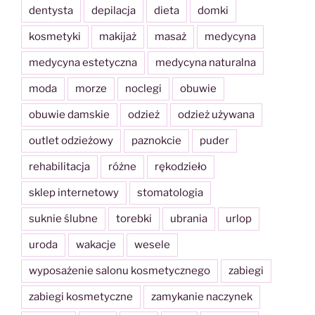
dentysta
depilacja
dieta
domki
kosmetyki
makijaż
masaż
medycyna
medycyna estetyczna
medycyna naturalna
moda
morze
noclegi
obuwie
obuwie damskie
odzież
odzież używana
outlet odzieżowy
paznokcie
puder
rehabilitacja
różne
rękodzieło
sklep internetowy
stomatologia
suknie ślubne
torebki
ubrania
urlop
uroda
wakacje
wesele
wyposażenie salonu kosmetycznego
zabiegi
zabiegi kosmetyczne
zamykanie naczynek