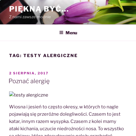
Przejdź
PIĘKNĄ BYĆ…
do
Z nami zawsze modnie
treści
Menu
TAG:
TESTY ALERGICZNE
OPUBLIKOWANE
2 SIERPNIA, 2017
W
Poznać alergię
Wiosna i jesień to często okresy, w których to nagle
pojawiają się przeróżne dolegliwości. Czasem to jest
katar, innym razem wysypka. Czasem z kolei mamy
ataki kichania, uczucie niedrożności nosa. To wszystko
są objawy, które zdecydowanie należy przebadać,