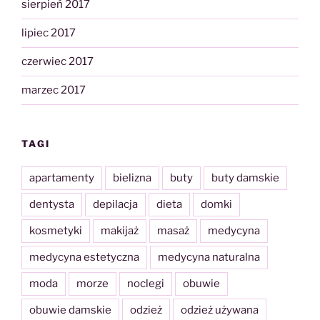
sierpień 2017
lipiec 2017
czerwiec 2017
marzec 2017
TAGI
apartamenty
bielizna
buty
buty damskie
dentysta
depilacja
dieta
domki
kosmetyki
makijaż
masaż
medycyna
medycyna estetyczna
medycyna naturalna
moda
morze
noclegi
obuwie
obuwie damskie
odzież
odzież używana