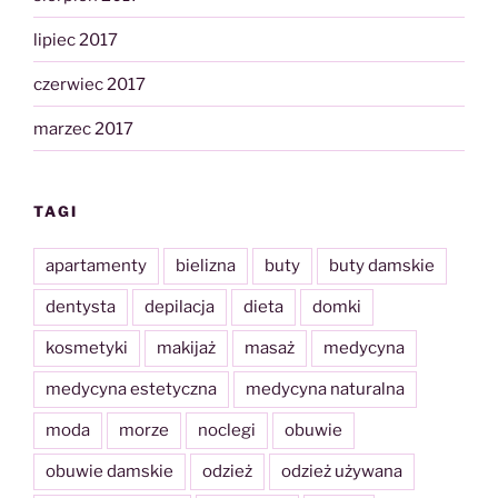
lipiec 2017
czerwiec 2017
marzec 2017
TAGI
apartamenty
bielizna
buty
buty damskie
dentysta
depilacja
dieta
domki
kosmetyki
makijaż
masaż
medycyna
medycyna estetyczna
medycyna naturalna
moda
morze
noclegi
obuwie
obuwie damskie
odzież
odzież używana