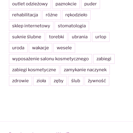
outlet odzieżowy
paznokcie
puder
rehabilitacja
różne
rękodzieło
sklep internetowy
stomatologia
suknie ślubne
torebki
ubrania
urlop
uroda
wakacje
wesele
wyposażenie salonu kosmetycznego
zabiegi
zabiegi kosmetyczne
zamykanie naczynek
zdrowie
zioła
zęby
ślub
żywność