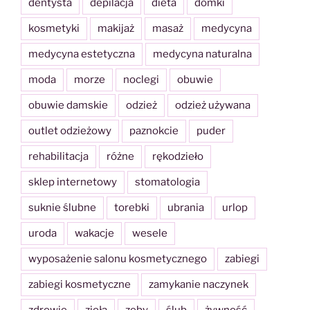
dentysta
depilacja
dieta
domki
kosmetyki
makijaż
masaż
medycyna
medycyna estetyczna
medycyna naturalna
moda
morze
noclegi
obuwie
obuwie damskie
odzież
odzież używana
outlet odzieżowy
paznokcie
puder
rehabilitacja
różne
rękodzieło
sklep internetowy
stomatologia
suknie ślubne
torebki
ubrania
urlop
uroda
wakacje
wesele
wyposażenie salonu kosmetycznego
zabiegi
zabiegi kosmetyczne
zamykanie naczynek