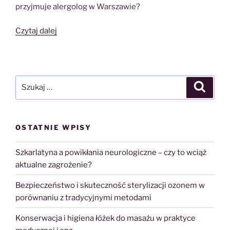
przyjmuje alergolog w Warszawie?
„Testy
Czytaj dalej
alergologiczne
–
przebieg
badania”
Szukaj:
Szukaj
OSTATNIE WPISY
Szkarlatyna a powikłania neurologiczne – czy to wciąż
aktualne zagrożenie?
Bezpieczeństwo i skuteczność sterylizacji ozonem w
porównaniu z tradycyjnymi metodami
Konserwacja i higiena łóżek do masażu w praktyce