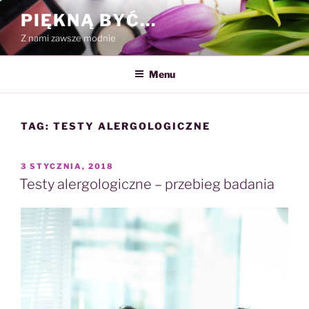
Przejdź
PIĘKNĄ BYĆ…
do
Z nami zawsze modnie
treści
Menu
TAG:
TESTY ALERGOLOGICZNE
OPUBLIKOWANE
3 STYCZNIA, 2018
W
Testy alergologiczne – przebieg badania