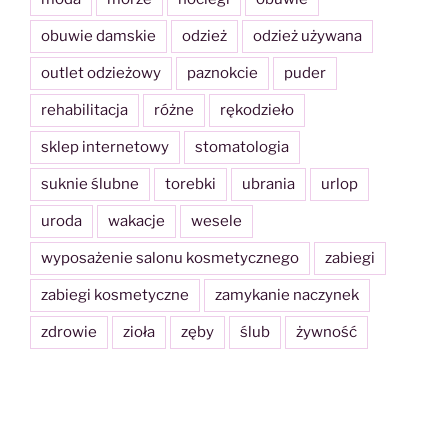
obuwie damskie
odzież
odzież używana
outlet odzieżowy
paznokcie
puder
rehabilitacja
różne
rękodzieło
sklep internetowy
stomatologia
suknie ślubne
torebki
ubrania
urlop
uroda
wakacje
wesele
wyposażenie salonu kosmetycznego
zabiegi
zabiegi kosmetyczne
zamykanie naczynek
zdrowie
zioła
zęby
ślub
żywność