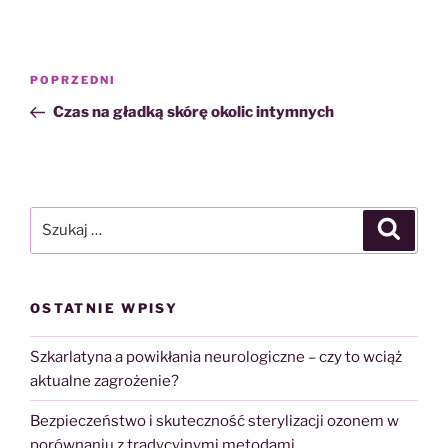
Nawigacja
Poprzedni
POPRZEDNI
wpisu
wpis
Czas na gładką skórę okolic intymnych
Szukaj:
Szukaj
OSTATNIE WPISY
Szkarlatyna a powikłania neurologiczne – czy to wciąż
aktualne zagrożenie?
Bezpieczeństwo i skuteczność sterylizacji ozonem w
porównaniu z tradycyjnymi metodami