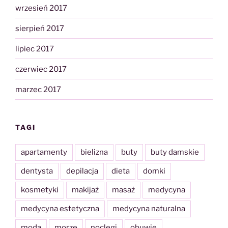
wrzesień 2017
sierpień 2017
lipiec 2017
czerwiec 2017
marzec 2017
TAGI
apartamenty
bielizna
buty
buty damskie
dentysta
depilacja
dieta
domki
kosmetyki
makijaż
masaż
medycyna
medycyna estetyczna
medycyna naturalna
moda
morze
noclegi
obuwie