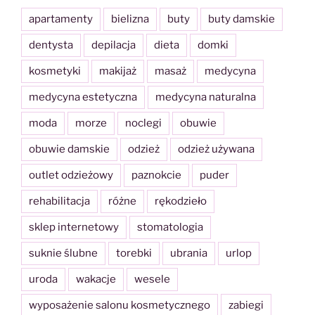
apartamenty
bielizna
buty
buty damskie
dentysta
depilacja
dieta
domki
kosmetyki
makijaż
masaż
medycyna
medycyna estetyczna
medycyna naturalna
moda
morze
noclegi
obuwie
obuwie damskie
odzież
odzież używana
outlet odzieżowy
paznokcie
puder
rehabilitacja
różne
rękodzieło
sklep internetowy
stomatologia
suknie ślubne
torebki
ubrania
urlop
uroda
wakacje
wesele
wyposażenie salonu kosmetycznego
zabiegi