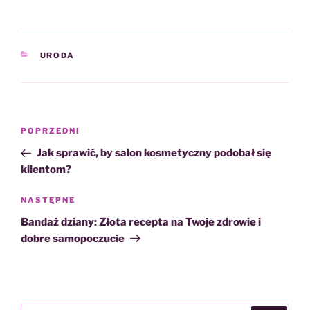
KATEGORIE
URODA
Nawigacja
Poprzedni
POPRZEDNI
wpisu
wpis
Jak sprawić, by salon kosmetyczny podobał się
klientom?
Następny
NASTĘPNE
wpis
Bandaż dziany: Złota recepta na Twoje zdrowie i
dobre samopoczucie