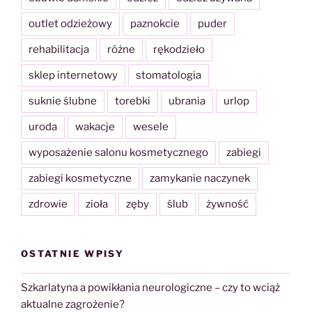
outlet odzieżowy
paznokcie
puder
rehabilitacja
różne
rękodzieło
sklep internetowy
stomatologia
suknie ślubne
torebki
ubrania
urlop
uroda
wakacje
wesele
wyposażenie salonu kosmetycznego
zabiegi
zabiegi kosmetyczne
zamykanie naczynek
zdrowie
zioła
zęby
ślub
żywność
OSTATNIE WPISY
Szkarlatyna a powikłania neurologiczne – czy to wciąż
aktualne zagrożenie?