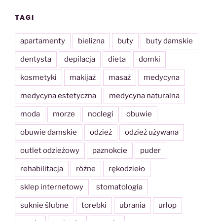
TAGI
apartamenty
bielizna
buty
buty damskie
dentysta
depilacja
dieta
domki
kosmetyki
makijaż
masaż
medycyna
medycyna estetyczna
medycyna naturalna
moda
morze
noclegi
obuwie
obuwie damskie
odzież
odzież używana
outlet odzieżowy
paznokcie
puder
rehabilitacja
różne
rękodzieło
sklep internetowy
stomatologia
suknie ślubne
torebki
ubrania
urlop