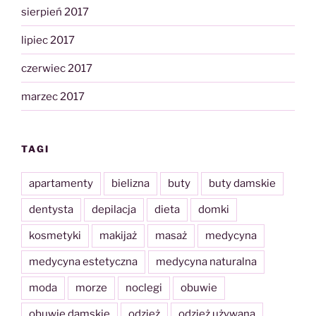
sierpień 2017
lipiec 2017
czerwiec 2017
marzec 2017
TAGI
apartamenty
bielizna
buty
buty damskie
dentysta
depilacja
dieta
domki
kosmetyki
makijaż
masaż
medycyna
medycyna estetyczna
medycyna naturalna
moda
morze
noclegi
obuwie
obuwie damskie
odzież
odzież używana