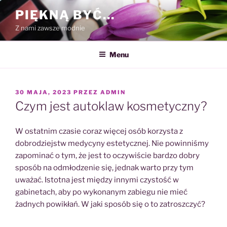
Przejdź
PIĘKNĄ BYĆ…
do
Z nami zawsze modnie
treści
Menu
OPUBLIKOWANE
30 MAJA, 2023
PRZEZ
ADMIN
W
Czym jest autoklaw kosmetyczny?
W ostatnim czasie coraz więcej osób korzysta z
dobrodziejstw medycyny estetycznej. Nie powinniśmy
zapominać o tym, że jest to oczywiście bardzo dobry
sposób na odmłodzenie się, jednak warto przy tym
uważać. Istotna jest między innymi czystość w
gabinetach, aby po wykonanym zabiegu nie mieć
żadnych powikłań. W jaki sposób się o to zatroszczyć?