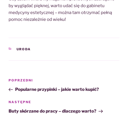
by wyglądać pięknej, warto udać się do gabinetu
medycyny estetycznej – można tam otrzymać pełną
pomoc niezależnie od wieku!
KATEGORIE
URODA
Nawigacja
Poprzedni
POPRZEDNI
wpisu
wpis
Popularne przypinki – jakie warto kupić?
Następny
NASTĘPNE
wpis
Buty skórzane do pracy – dlaczego warto?