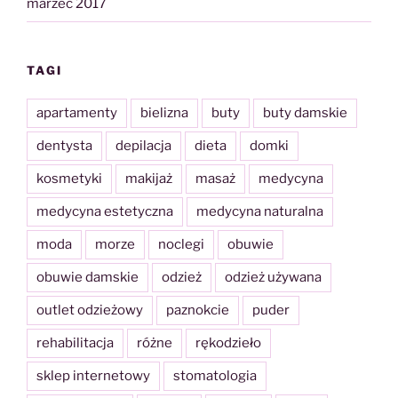
marzec 2017
TAGI
apartamenty
bielizna
buty
buty damskie
dentysta
depilacja
dieta
domki
kosmetyki
makijaż
masaż
medycyna
medycyna estetyczna
medycyna naturalna
moda
morze
noclegi
obuwie
obuwie damskie
odzież
odzież używana
outlet odzieżowy
paznokcie
puder
rehabilitacja
różne
rękodzieło
sklep internetowy
stomatologia