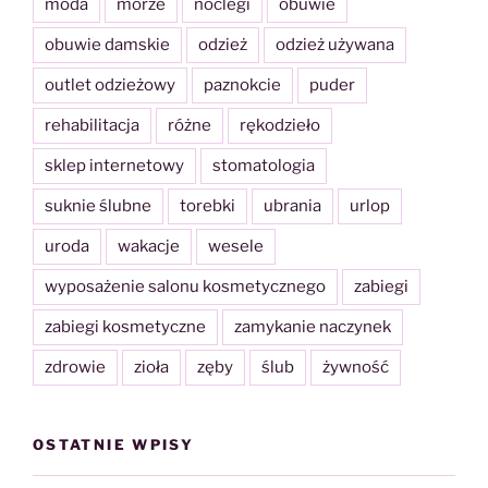
moda
morze
noclegi
obuwie
obuwie damskie
odzież
odzież używana
outlet odzieżowy
paznokcie
puder
rehabilitacja
różne
rękodzieło
sklep internetowy
stomatologia
suknie ślubne
torebki
ubrania
urlop
uroda
wakacje
wesele
wyposażenie salonu kosmetycznego
zabiegi
zabiegi kosmetyczne
zamykanie naczynek
zdrowie
zioła
zęby
ślub
żywność
OSTATNIE WPISY