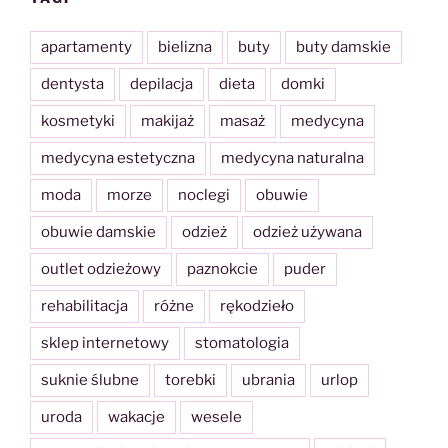
apartamenty
bielizna
buty
buty damskie
dentysta
depilacja
dieta
domki
kosmetyki
makijaż
masaż
medycyna
medycyna estetyczna
medycyna naturalna
moda
morze
noclegi
obuwie
obuwie damskie
odzież
odzież używana
outlet odzieżowy
paznokcie
puder
rehabilitacja
różne
rękodzieło
sklep internetowy
stomatologia
suknie ślubne
torebki
ubrania
urlop
uroda
wakacje
wesele