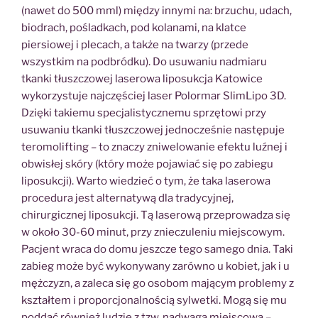
(nawet do 500 mml) między innymi na: brzuchu, udach,
biodrach, pośladkach, pod kolanami, na klatce
piersiowej i plecach, a także na twarzy (przede
wszystkim na podbródku). Do usuwaniu nadmiaru
tkanki tłuszczowej laserowa liposukcja Katowice
wykorzystuje najczęściej laser Polormar SlimLipo 3D.
Dzięki takiemu specjalistycznemu sprzętowi przy
usuwaniu tkanki tłuszczowej jednocześnie następuje
teromolifting – to znaczy zniwelowanie efektu luźnej i
obwisłej skóry (który może pojawiać się po zabiegu
liposukcji). Warto wiedzieć o tym, że taka laserowa
procedura jest alternatywą dla tradycyjnej,
chirurgicznej liposukcji. Tą laserową przeprowadza się
w około 30-60 minut, przy znieczuleniu miejscowym.
Pacjent wraca do domu jeszcze tego samego dnia. Taki
zabieg może być wykonywany zarówno u kobiet, jak i u
mężczyzn, a zaleca się go osobom mającym problemy z
kształtem i proporcjonalnością sylwetki. Mogą się mu
poddać również ludzie z tzw. nadwagą miejscową –