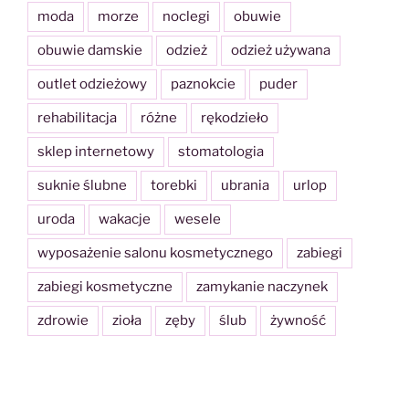
moda
morze
noclegi
obuwie
obuwie damskie
odzież
odzież używana
outlet odzieżowy
paznokcie
puder
rehabilitacja
różne
rękodzieło
sklep internetowy
stomatologia
suknie ślubne
torebki
ubrania
urlop
uroda
wakacje
wesele
wyposażenie salonu kosmetycznego
zabiegi
zabiegi kosmetyczne
zamykanie naczynek
zdrowie
zioła
zęby
ślub
żywność