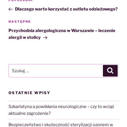
Poprzedni
POPRZEDNI
wpisu
wpis
Dlaczego warto korzystać z outletu odzieżowego?
Następny
NASTĘPNE
wpis
Przychodnia alergologiczna w Warszawie – leczenie
alergii w stolicy
Szukaj:
Szukaj
OSTATNIE WPISY
Szkarlatyna a powikłania neurologiczne – czy to wciąż
aktualne zagrożenie?
Bezpieczeństwo i skuteczność sterylizacji ozonem w