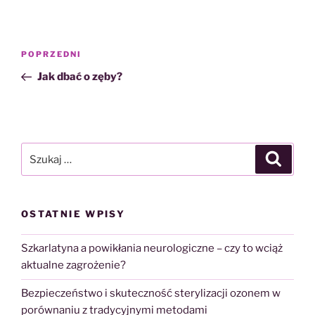
Nawigacja
Poprzedni
POPRZEDNI
wpisu
wpis
Jak dbać o zęby?
Szukaj:
Szukaj
OSTATNIE WPISY
Szkarlatyna a powikłania neurologiczne – czy to wciąż
aktualne zagrożenie?
Bezpieczeństwo i skuteczność sterylizacji ozonem w
porównaniu z tradycyjnymi metodami