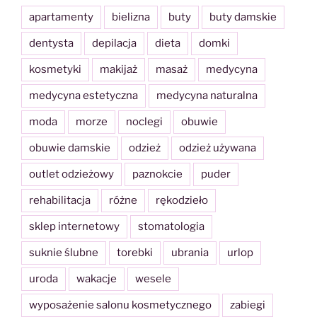
apartamenty
bielizna
buty
buty damskie
dentysta
depilacja
dieta
domki
kosmetyki
makijaż
masaż
medycyna
medycyna estetyczna
medycyna naturalna
moda
morze
noclegi
obuwie
obuwie damskie
odzież
odzież używana
outlet odzieżowy
paznokcie
puder
rehabilitacja
różne
rękodzieło
sklep internetowy
stomatologia
suknie ślubne
torebki
ubrania
urlop
uroda
wakacje
wesele
wyposażenie salonu kosmetycznego
zabiegi