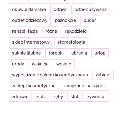
obuwie damskie
odzież
odzież używana
outlet odzieżowy
paznokcie
puder
rehabilitacja
różne
rękodzieło
sklep internetowy
stomatologia
suknie ślubne
torebki
ubrania
urlop
uroda
wakacje
wesele
wyposażenie salonu kosmetycznego
zabiegi
zabiegi kosmetyczne
zamykanie naczynek
zdrowie
zioła
zęby
ślub
żywność