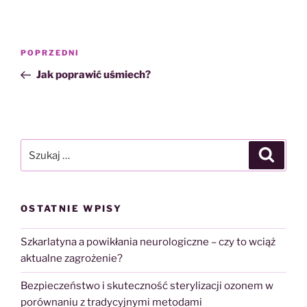
Nawigacja
Poprzedni
POPRZEDNI
wpisu
wpis
Jak poprawić uśmiech?
Szukaj:
Szukaj
OSTATNIE WPISY
Szkarlatyna a powikłania neurologiczne – czy to wciąż
aktualne zagrożenie?
Bezpieczeństwo i skuteczność sterylizacji ozonem w
porównaniu z tradycyjnymi metodami