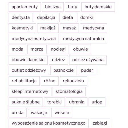
apartamenty
bielizna
buty
buty damskie
dentysta
depilacja
dieta
domki
kosmetyki
makijaż
masaż
medycyna
medycyna estetyczna
medycyna naturalna
moda
morze
noclegi
obuwie
obuwie damskie
odzież
odzież używana
outlet odzieżowy
paznokcie
puder
rehabilitacja
różne
rękodzieło
sklep internetowy
stomatologia
suknie ślubne
torebki
ubrania
urlop
uroda
wakacje
wesele
wyposażenie salonu kosmetycznego
zabiegi