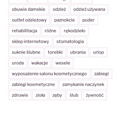
obuwie damskie
odzież
odzież używana
outlet odzieżowy
paznokcie
puder
rehabilitacja
różne
rękodzieło
sklep internetowy
stomatologia
suknie ślubne
torebki
ubrania
urlop
uroda
wakacje
wesele
wyposażenie salonu kosmetycznego
zabiegi
zabiegi kosmetyczne
zamykanie naczynek
zdrowie
zioła
zęby
ślub
żywność