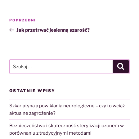
Nawigacja
Poprzedni
POPRZEDNI
wpisu
wpis
Jak przetrwać jesienną szarość?
Szukaj:
Szukaj
OSTATNIE WPISY
Szkarlatyna a powikłania neurologiczne – czy to wciąż
aktualne zagrożenie?
Bezpieczeństwo i skuteczność sterylizacji ozonem w
porównaniu z tradycyjnymi metodami