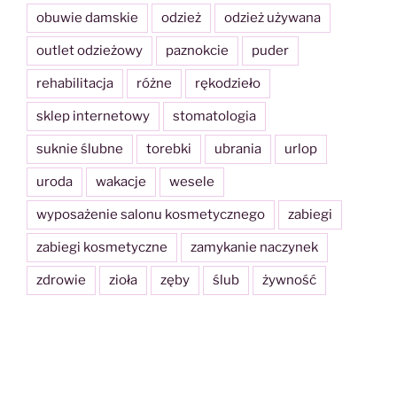
obuwie damskie
odzież
odzież używana
outlet odzieżowy
paznokcie
puder
rehabilitacja
różne
rękodzieło
sklep internetowy
stomatologia
suknie ślubne
torebki
ubrania
urlop
uroda
wakacje
wesele
wyposażenie salonu kosmetycznego
zabiegi
zabiegi kosmetyczne
zamykanie naczynek
zdrowie
zioła
zęby
ślub
żywność