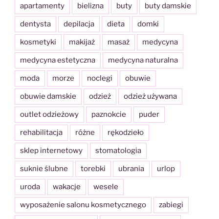
apartamenty
bielizna
buty
buty damskie
dentysta
depilacja
dieta
domki
kosmetyki
makijaż
masaż
medycyna
medycyna estetyczna
medycyna naturalna
moda
morze
noclegi
obuwie
obuwie damskie
odzież
odzież używana
outlet odzieżowy
paznokcie
puder
rehabilitacja
różne
rękodzieło
sklep internetowy
stomatologia
suknie ślubne
torebki
ubrania
urlop
uroda
wakacje
wesele
wyposażenie salonu kosmetycznego
zabiegi