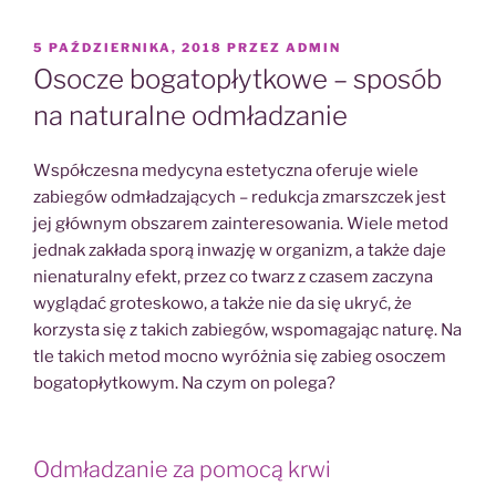
OPUBLIKOWANE
5 PAŹDZIERNIKA, 2018
PRZEZ
ADMIN
W
Osocze bogatopłytkowe – sposób
na naturalne odmładzanie
Współczesna medycyna estetyczna oferuje wiele
zabiegów odmładzających – redukcja zmarszczek jest
jej głównym obszarem zainteresowania. Wiele metod
jednak zakłada sporą inwazję w organizm, a także daje
nienaturalny efekt, przez co twarz z czasem zaczyna
wyglądać groteskowo, a także nie da się ukryć, że
korzysta się z takich zabiegów, wspomagając naturę. Na
tle takich metod mocno wyróżnia się zabieg osoczem
bogatopłytkowym. Na czym on polega?
Odmładzanie za pomocą krwi