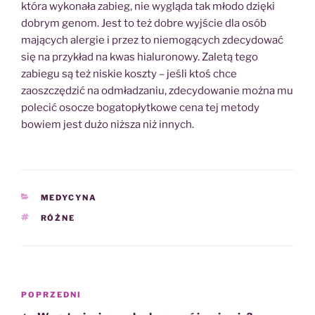
która wykonała zabieg, nie wygląda tak młodo dzięki
dobrym genom. Jest to też dobre wyjście dla osób
mających alergie i przez to niemogących zdecydować
się na przykład na kwas hialuronowy. Zaletą tego
zabiegu są też niskie koszty – jeśli ktoś chce
zaoszczędzić na odmładzaniu, zdecydowanie można mu
polecić osocze bogatopłytkowe cena tej metody
bowiem jest dużo niższa niż innych.
KATEGORIE
MEDYCYNA
TAGI
RÓŻNE
Nawigacja
Poprzedni
POPRZEDNI
wpisu
wpis