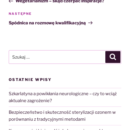
Wegetarianizm – skąd czerpać inspiracje?
Następny
NASTĘPNE
wpis
Spódnica na rozmowę kwalifikacyjną
Szukaj:
Szukaj
OSTATNIE WPISY
Szkarlatyna a powikłania neurologiczne – czy to wciąż
aktualne zagrożenie?
Bezpieczeństwo i skuteczność sterylizacji ozonem w
porównaniu z tradycyjnymi metodami