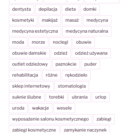
dentysta
depilacja
dieta
domki
kosmetyki
makijaż
masaż
medycyna
medycyna estetyczna
medycyna naturalna
moda
morze
noclegi
obuwie
obuwie damskie
odzież
odzież używana
outlet odzieżowy
paznokcie
puder
rehabilitacja
różne
rękodzieło
sklep internetowy
stomatologia
suknie ślubne
torebki
ubrania
urlop
uroda
wakacje
wesele
wyposażenie salonu kosmetycznego
zabiegi
zabiegi kosmetyczne
zamykanie naczynek