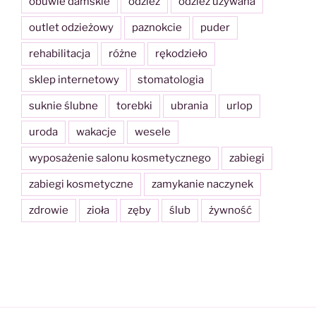
obuwie damskie
odzież
odzież używana
outlet odzieżowy
paznokcie
puder
rehabilitacja
różne
rękodzieło
sklep internetowy
stomatologia
suknie ślubne
torebki
ubrania
urlop
uroda
wakacje
wesele
wyposażenie salonu kosmetycznego
zabiegi
zabiegi kosmetyczne
zamykanie naczynek
zdrowie
zioła
zęby
ślub
żywność