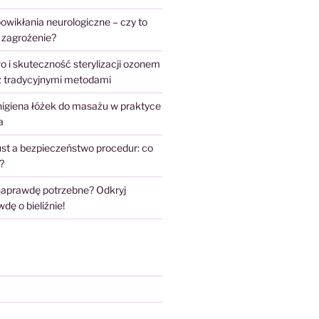
owikłania neurologiczne – czy to
 zagrożenie?
 i skuteczność sterylizacji ozonem
z tradycyjnymi metodami
higiena łóżek do masażu w praktyce
a
st a bezpieczeństwo procedur: co
?
 naprawdę potrzebne? Odkryj
ę o bieliźnie!