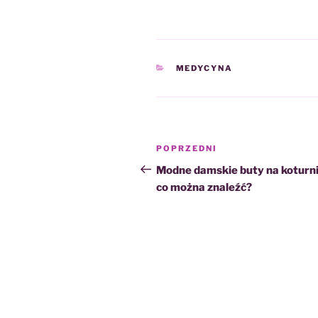
KATEGORIE
MEDYCYNA
Nawigacja
Poprzedni
POPRZEDNI
wpisu
wpis
Modne damskie buty na koturni
co można znaleźć?