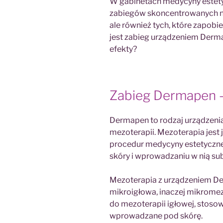
W gabinetach medycyny estetyc
zabiegów skoncentrowanych na 
ale również tych, które zapobi
jest zabieg urządzeniem Derma
efekty?
Zabieg Dermapen – 
Dermapen to rodzaj urządzenia
mezoterapii. Mezoterapia jest
procedur medycyny estetycznej
skóry i wprowadzaniu w nią su
Mezoterapia z urządzeniem De
mikroigłowa, inaczej mikromez
do mezoterapii igłowej, stosowan
wprowadzane pod skórę.