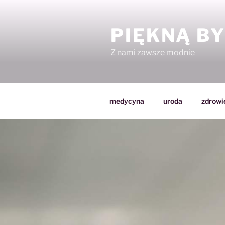
Przejdź
do
PIĘKNĄ B
treści
Z nami zawsze modnie
medycyna
uroda
zdrowi