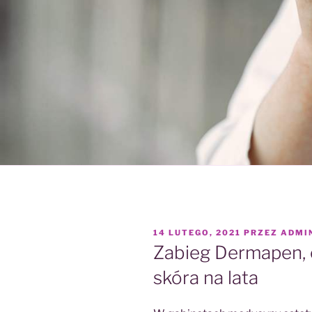
OPUBLIKOWANE
14 LUTEGO, 2021
PRZEZ
ADMI
W
Zabieg Dermapen, 
skóra na lata