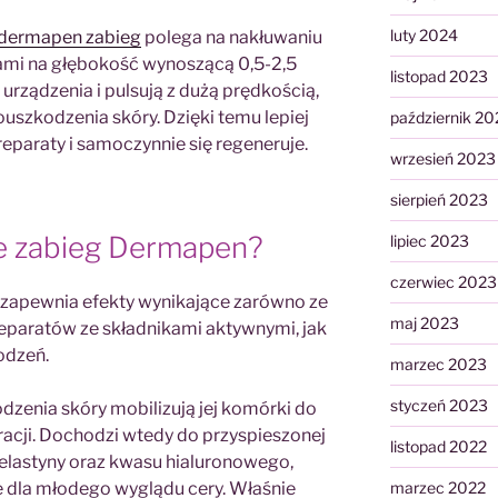
luty 2024
dermapen zabieg
polega na nakłuwaniu
łami na głębokość wynoszącą 0,5-2,5
listopad 2023
 urządzenia i pulsują z dużą prędkością,
szkodzenia skóry. Dzięki temu lepiej
październik 20
reparaty i samoczynnie się regeneruje.
wrzesień 2023
sierpień 2023
je zabieg Dermapen?
lipiec 2023
czerwiec 2023
zapewnia efekty wynikające zarówno ze
maj 2023
eparatów ze składnikami aktywnymi, jak
odzeń.
marzec 2023
styczeń 2023
dzenia skóry mobilizują jej komórki do
acji. Dochodzi wtedy do przyspieszonej
listopad 2022
elastyny oraz kwasu hialuronowego,
 dla młodego wyglądu cery. Właśnie
marzec 2022