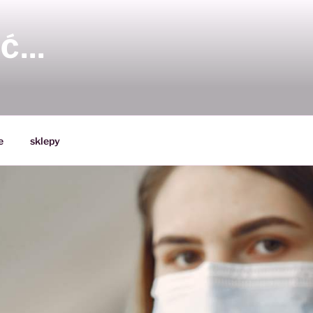
YĆ…
e
sklepy