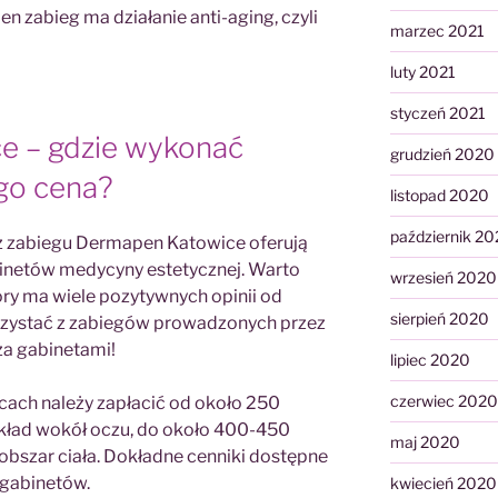
 zabieg ma działanie anti-aging, czyli
marzec 2021
luty 2021
styczeń 2021
e – gdzie wykonać
grudzień 2020
ego cena?
listopad 2020
październik 2
 zabiegu Dermapen Katowice oferują
netów medycyny estetycznej. Warto
wrzesień 2020
óry ma wiele pozytywnych opinii od
sierpień 2020
orzystać z zabiegów prowadzonych przez
a gabinetami!
lipiec 2020
czerwiec 2020
ach należy zapłacić od około 250
zykład wokół oczu, do około 400-450
maj 2020
n obszar ciała. Dokładne cenniki dostępne
 gabinetów.
kwiecień 2020