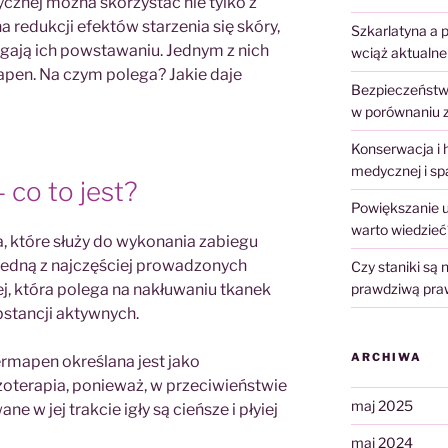
znej można skorzystać nie tylko z
redukcji efektów starzenia się skóry,
Szkarlatyna a p
egają ich powstawaniu. Jednym z nich
wciąż aktualne
pen. Na czym polega? Jakie daje
Bezpieczeństwo
w porównaniu 
Konserwacja i 
medycznej i sp
co to jest?
Powiększanie u
warto wiedzieć
, które służy do wykonania zabiegu
 jedną z najczęściej prowadzonych
Czy staniki są
, która polega na nakłuwaniu tkanek
prawdziwą prawd
bstancji aktywnych.
ARCHIWA
rmapen określana jest jako
oterapia, ponieważ, w przeciwieństwie
maj 2025
e w jej trakcie igły są cieńsze i płyiej
maj 2024