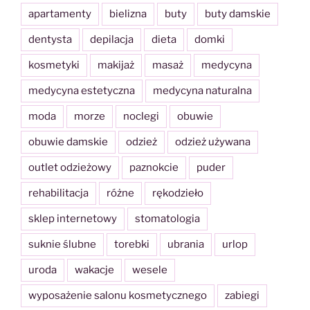
apartamenty
bielizna
buty
buty damskie
dentysta
depilacja
dieta
domki
kosmetyki
makijaż
masaż
medycyna
medycyna estetyczna
medycyna naturalna
moda
morze
noclegi
obuwie
obuwie damskie
odzież
odzież używana
outlet odzieżowy
paznokcie
puder
rehabilitacja
różne
rękodzieło
sklep internetowy
stomatologia
suknie ślubne
torebki
ubrania
urlop
uroda
wakacje
wesele
wyposażenie salonu kosmetycznego
zabiegi