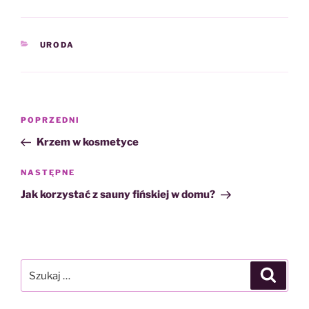
KATEGORIE
URODA
Nawigacja
Poprzedni
POPRZEDNI
wpisu
wpis
Krzem w kosmetyce
Następny
NASTĘPNE
wpis
Jak korzystać z sauny fińskiej w domu?
Szukaj:
Szukaj