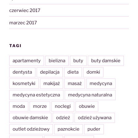
czerwiec 2017
marzec 2017
TAGI
apartamenty
bielizna
buty
buty damskie
dentysta
depilacja
dieta
domki
kosmetyki
makijaż
masaż
medycyna
medycyna estetyczna
medycyna naturalna
moda
morze
noclegi
obuwie
obuwie damskie
odzież
odzież używana
outlet odzieżowy
paznokcie
puder