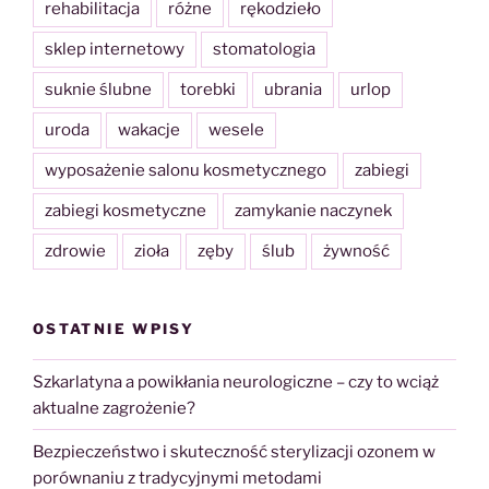
rehabilitacja
różne
rękodzieło
sklep internetowy
stomatologia
suknie ślubne
torebki
ubrania
urlop
uroda
wakacje
wesele
wyposażenie salonu kosmetycznego
zabiegi
zabiegi kosmetyczne
zamykanie naczynek
zdrowie
zioła
zęby
ślub
żywność
OSTATNIE WPISY
Szkarlatyna a powikłania neurologiczne – czy to wciąż
aktualne zagrożenie?
Bezpieczeństwo i skuteczność sterylizacji ozonem w
porównaniu z tradycyjnymi metodami