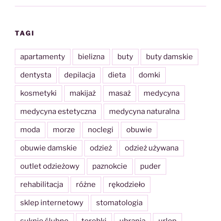
TAGI
apartamenty
bielizna
buty
buty damskie
dentysta
depilacja
dieta
domki
kosmetyki
makijaż
masaż
medycyna
medycyna estetyczna
medycyna naturalna
moda
morze
noclegi
obuwie
obuwie damskie
odzież
odzież używana
outlet odzieżowy
paznokcie
puder
rehabilitacja
różne
rękodzieło
sklep internetowy
stomatologia