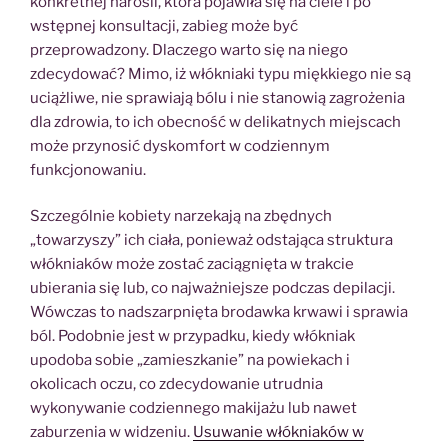
konkretnej narośli, która pojawiła się na ciele i po
wstępnej konsultacji, zabieg może być
przeprowadzony. Dlaczego warto się na niego
zdecydować? Mimo, iż włókniaki typu miękkiego nie są
uciążliwe, nie sprawiają bólu i nie stanowią zagrożenia
dla zdrowia, to ich obecność w delikatnych miejscach
może przynosić dyskomfort w codziennym
funkcjonowaniu.
Szczególnie kobiety narzekają na zbędnych
„towarzyszy” ich ciała, ponieważ odstająca struktura
włókniaków może zostać zaciągnięta w trakcie
ubierania się lub, co najważniejsze podczas depilacji.
Wówczas to nadszarpnięta brodawka krwawi i sprawia
ból. Podobnie jest w przypadku, kiedy włókniak
upodoba sobie „zamieszkanie” na powiekach i
okolicach oczu, co zdecydowanie utrudnia
wykonywanie codziennego makijażu lub nawet
zaburzenia w widzeniu.
Usuwanie włókniaków w