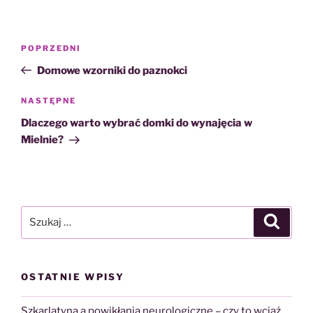
Nawigacja
Poprzedni
POPRZEDNI
wpisu
wpis
Domowe wzorniki do paznokci
Następny
NASTĘPNE
wpis
Dlaczego warto wybrać domki do wynajęcia w
Mielnie?
Szukaj:
Szukaj
OSTATNIE WPISY
Szkarlatyna a powikłania neurologiczne – czy to wciąż