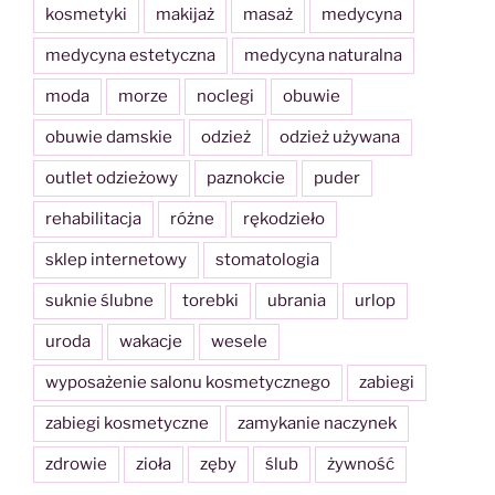
kosmetyki
makijaż
masaż
medycyna
medycyna estetyczna
medycyna naturalna
moda
morze
noclegi
obuwie
obuwie damskie
odzież
odzież używana
outlet odzieżowy
paznokcie
puder
rehabilitacja
różne
rękodzieło
sklep internetowy
stomatologia
suknie ślubne
torebki
ubrania
urlop
uroda
wakacje
wesele
wyposażenie salonu kosmetycznego
zabiegi
zabiegi kosmetyczne
zamykanie naczynek
zdrowie
zioła
zęby
ślub
żywność