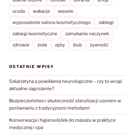
suknie ślubne
torebki
ubrania
urlop
uroda
wakacje
wesele
wyposażenie salonu kosmetycznego
zabiegi
zabiegi kosmetyczne
zamykanie naczynek
zdrowie
zioła
zęby
ślub
żywność
OSTATNIE WPISY
Szkarlatyna a powikłania neurologiczne – czy to wciąż
aktualne zagrożenie?
Bezpieczeństwo i skuteczność sterylizacji ozonem w
porównaniu z tradycyjnymi metodami
Konserwacja i higiena łóżek do masażu w praktyce
medycznej i spa