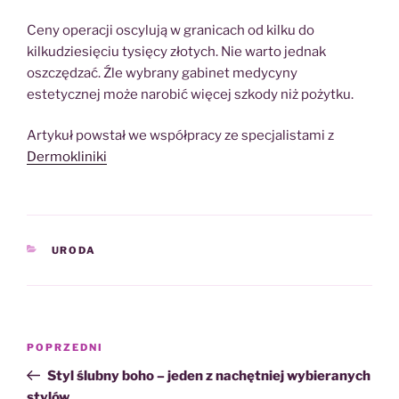
Ceny operacji oscylują w granicach od kilku do
kilkudziesięciu tysięcy złotych. Nie warto jednak
oszczędzać. Źle wybrany gabinet medycyny
estetycznej może narobić więcej szkody niż pożytku.
Artykuł powstał we współpracy ze specjalistami z
Dermokliniki
KATEGORIE
URODA
Nawigacja
Poprzedni
POPRZEDNI
wpisu
wpis
Styl ślubny boho – jeden z nachętniej wybieranych
stylów