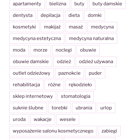
apartamenty
bielizna
buty
buty damskie
dentysta
depilacja
dieta
domki
kosmetyki
makijaż
masaż
medycyna
medycyna estetyczna
medycyna naturalna
moda
morze
noclegi
obuwie
obuwie damskie
odzież
odzież używana
outlet odzieżowy
paznokcie
puder
rehabilitacja
różne
rękodzieło
sklep internetowy
stomatologia
suknie ślubne
torebki
ubrania
urlop
uroda
wakacje
wesele
wyposażenie salonu kosmetycznego
zabiegi