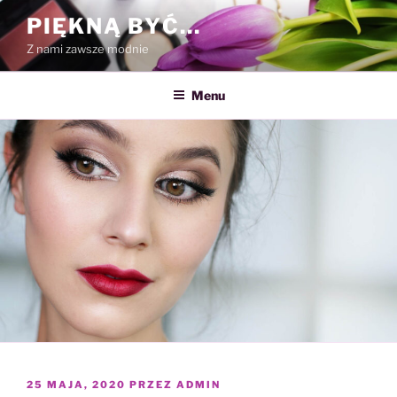
Przejdź
PIĘKNĄ BYĆ…
do
Z nami zawsze modnie
treści
Menu
OPUBLIKOWANE
25 MAJA, 2020
PRZEZ
ADMIN