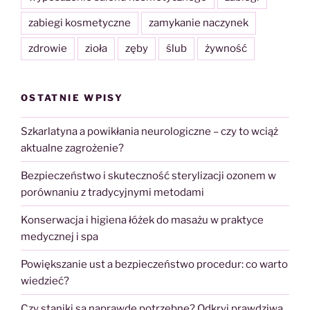
zabiegi kosmetyczne
zamykanie naczynek
zdrowie
zioła
zęby
ślub
żywność
OSTATNIE WPISY
Szkarlatyna a powikłania neurologiczne – czy to wciąż
aktualne zagrożenie?
Bezpieczeństwo i skuteczność sterylizacji ozonem w
porównaniu z tradycyjnymi metodami
Konserwacja i higiena łóżek do masażu w praktyce
medycznej i spa
Powiększanie ust a bezpieczeństwo procedur: co warto
wiedzieć?
Czy staniki są naprawdę potrzebne? Odkryj prawdziwą