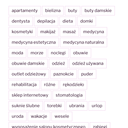
apartamenty
bielizna
buty
buty damskie
dentysta
depilacja
dieta
domki
kosmetyki
makijaż
masaż
medycyna
medycyna estetyczna
medycyna naturalna
moda
morze
noclegi
obuwie
obuwie damskie
odzież
odzież używana
outlet odzieżowy
paznokcie
puder
rehabilitacja
różne
rękodzieło
sklep internetowy
stomatologia
suknie ślubne
torebki
ubrania
urlop
uroda
wakacje
wesele
wyposażenie salonu kosmetycznego
zabiegi