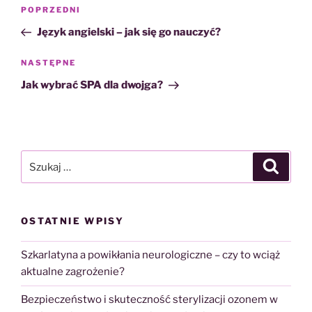
Nawigacja
Poprzedni
POPRZEDNI
wpisu
wpis
Język angielski – jak się go nauczyć?
Następny
NASTĘPNE
wpis
Jak wybrać SPA dla dwojga?
Szukaj:
Szukaj
OSTATNIE WPISY
Szkarlatyna a powikłania neurologiczne – czy to wciąż
aktualne zagrożenie?
Bezpieczeństwo i skuteczność sterylizacji ozonem w