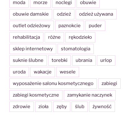
moda
morze
noclegi
obuwie
obuwie damskie
odzież
odzież używana
outlet odzieżowy
paznokcie
puder
rehabilitacja
różne
rękodzieło
sklep internetowy
stomatologia
suknie ślubne
torebki
ubrania
urlop
uroda
wakacje
wesele
wyposażenie salonu kosmetycznego
zabiegi
zabiegi kosmetyczne
zamykanie naczynek
zdrowie
zioła
zęby
ślub
żywność