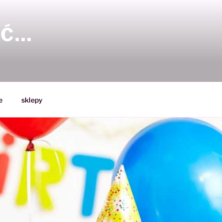
YĆ…
e
sklepy