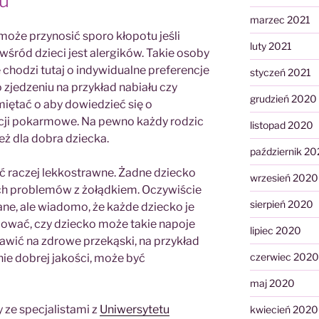
u
marzec 2021
 może przynosić sporo kłopotu jeśli
luty 2021
wśród dzieci jest alergików. Takie osoby
 chodzi tutaj o indywidualne preferencje
styczeń 2021
 zjedzeniu na przykład nabiału czy
grudzień 2020
miętać o aby dowiedzieć się o
ancji pokarmowe. Na pewno każdy rodzic
listopad 2020
eż dla dobra dziecka.
październik 2
yć raczej lekkostrawne. Żadne dziecko
wrzesień 2020
ch problemów z żołądkiem. Oczywiście
sierpień 2020
e, ale wiadomo, że każde dziecko je
ydować, czy dziecko może takie napoje
lipiec 2020
awić na zdrowe przekąski, na przykład
czerwiec 2020
ie dobrej jakości, może być
maj 2020
 ze specjalistami z
Uniwersytetu
kwiecień 2020