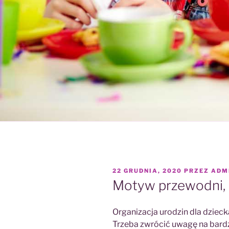
OPUBLIKOWANE
22 GRUDNIA, 2020
PRZEZ
ADM
W
Motyw przewodni, 
Organizacja urodzin dla dziec
Trzeba zwrócić uwagę na bard