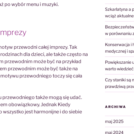
aż po wybór menu i muzyki.
Szkarlatyna a p
wciąż aktualne
Bezpieczeństwo
imprezy
w porównaniu 
Konserwacja i 
motyw przewodni całej imprezy. Tak
medycznej i sp
urodzinach dla dzieci, ale także często na
em przewodnim może być na przykład
Powiększanie u
wem przewodnim może być także na
warto wiedzieć
ł motywu przewodniego toczy się cała
Czy staniki są
prawdziwą prawd
u przewodniego także mogą się udać.
iem obowiązkowy. Jednak Kiedy
ARCHIWA
 wszystko jest harmonijne i do siebie
maj 2025
maj 2024