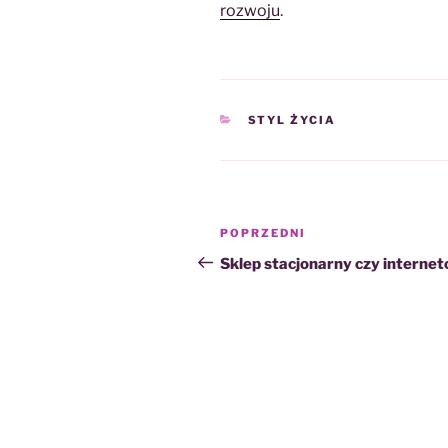
rozwoju
.
KATEGORIE
STYL ŻYCIA
Nawigacja
Poprzedni
POPRZEDNI
wpisu
wpis
Sklep stacjonarny czy interne