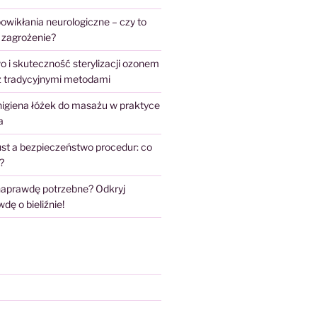
owikłania neurologiczne – czy to
 zagrożenie?
 i skuteczność sterylizacji ozonem
z tradycyjnymi metodami
higiena łóżek do masażu w praktyce
a
st a bezpieczeństwo procedur: co
?
 naprawdę potrzebne? Odkryj
ę o bieliźnie!